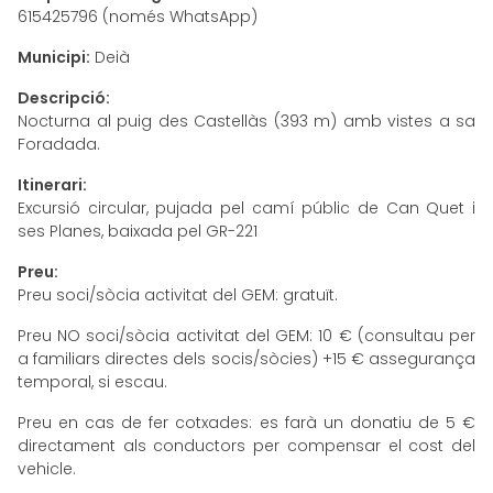
615425796 (només WhatsApp)
Municipi:
Deià
Descripció:
Nocturna al puig des Castellàs (393 m) amb vistes a sa
Foradada.
Itinerari:
Excursió circular, pujada pel camí públic de Can Quet i
ses Planes, baixada pel GR-221
Preu:
Preu soci/sòcia activitat del GEM: gratuït.
Preu NO soci/sòcia activitat del GEM: 10 € (consultau per
a familiars directes dels socis/sòcies) +15 € assegurança
temporal, si escau.
Preu en cas de fer cotxades: es farà un donatiu de 5 €
directament als conductors per compensar el cost del
vehicle.