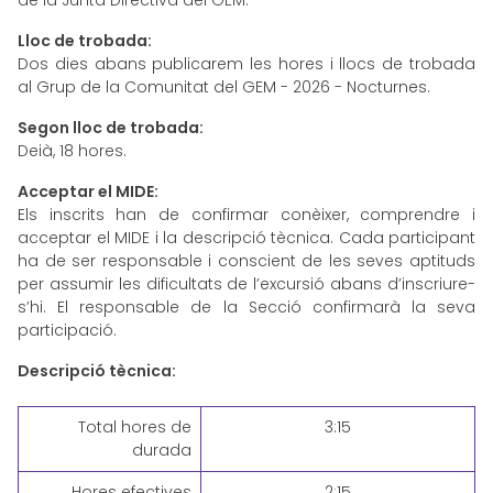
de la Junta Directiva del GEM.
Lloc de trobada:
Dos dies abans publicarem les hores i llocs de trobada
al Grup de la Comunitat del GEM - 2026 - Nocturnes.
Segon lloc de trobada:
Deià, 18 hores.
Acceptar el MIDE:
Els inscrits han de confirmar conèixer, comprendre i
acceptar el MIDE i la descripció tècnica. Cada participant
ha de ser responsable i conscient de les seves aptituds
per assumir les dificultats de l’excursió abans d’inscriure-
s’hi. El responsable de la Secció confirmarà la seva
participació.
Descripció tècnica:
Total hores de
3:15
durada
Hores efectives
2:15