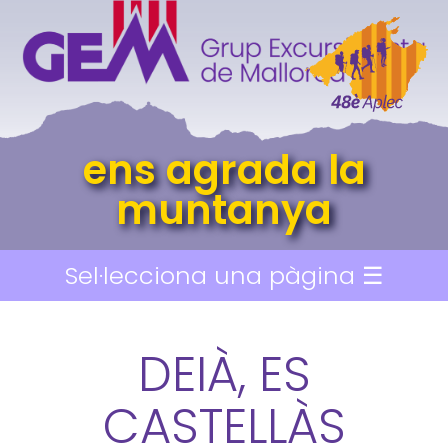
ens agrada la
muntanya
Sel·lecciona una pàgina ☰
DEIÀ, ES
CASTELLÀS