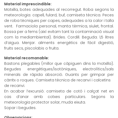
Material imprescindible:
Motxilla, botes adequades al recorregut. Roba segons la
meteorologia: capell, fulard, buf, camiseta tècnica. Peces
de roba tècniques per capes, adequades a la calor i talla
vent. Farmaciola personal, manta tèrmica, siulet, frontal.
Bossa per a fems (així evitam tant la contaminació visual
com la mediambiental). Brides. Cordill. Beguda: 1,5 litres
d’aigua. Menjar: aliments energètics de fàcil digestió,
fruits secs, piscolabis o fruita.
Material recomanable:
Bastons plegables (millor que càpiguen dins la motxilla).
Begudes energètiques/isotòniques, electrolítics/sals
minerals de ràpida absorció. Guants per grimpar per
càrritx o roques. Camiseta tècnica de recanvi i calcetins
de recanvi.
En acabar l’excursió: camiseta de cotó i calçat net en
cas d’anar amb cotxes particulars. Segons la
meteorologia protector solar, muda eixuta.
Sopar i begudes.
Observacions: