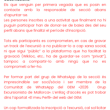
Els que venguin per primera vegada que es posin en
contacte amb la responsable de secció abans
d’apuntar-se.
Les persones inscrites a una activitat que finalment no hi
puguin participar han de donar-se de baixa des del seu
perfil abans que finalitzi el període d’inscripció.
Tots els participants es comprometen, en cas de gravar
un track de l’excursió a no publicar-lo a cap xarxa social,
ni que sigui “públic” a la plataforma que ha facilitat la
gravació (Wikiloc, etc.; ha de guardar-se com “privat”),
tampoc a compartir-lo amb ningú que no es
comprometi a fer-ho.
Per formar part del grup de WhatsApp de la secció és
imprescindible ser soci/sòcia i ser membre de la
Comunitat de WhatsApp del GEM «2026 · Grup
Excursionista de Mallorca». L’enllaç d’accés es pot trobar
dins l’apartat «El meu Perfil» del web del GEM.
Un cop formalitzada la inscripció a l’excursió, cal sol·licitar