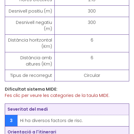
Desnivell positiu (m)
300
Desnivell negatiu
300
(m)
Distància horitzontal
6
(Km)
Distància amb
6
altures (Km)
Tipus de recorregut
Circular
Dificultat sistema MIDE:
Fes clic per veure les categories de la taula MIDE.
Severitat del medi
3
Hi ha diversos factors de risc.
Orientació a l'itinerari