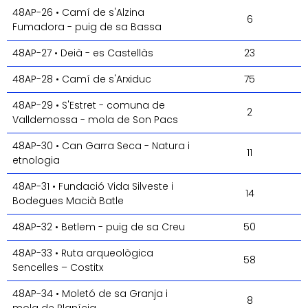
48AP-26 • Camí de s'Alzina
6
Fumadora - puig de sa Bassa
48AP-27 • Deià - es Castellàs
23
48AP-28 • Camí de s'Arxiduc
75
48AP-29 • S'Estret - comuna de
2
Valldemossa - mola de Son Pacs
48AP-30 • Can Garra Seca - Natura i
11
etnologia
48AP-31 • Fundació Vida Silveste i
14
Bodegues Macià Batle
48AP-32 • Betlem - puig de sa Creu
50
48AP-33 • Ruta arqueològica
58
Sencelles – Costitx
48AP-34 • Moletó de sa Granja i
8