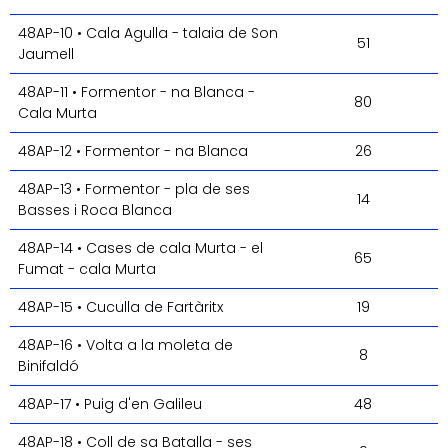
48AP-10 • Cala Agulla - talaia de Son
51
Jaumell
48AP-11 • Formentor - na Blanca -
80
Cala Murta
48AP-12 • Formentor - na Blanca
26
48AP-13 • Formentor - pla de ses
14
Basses i Roca Blanca
48AP-14 • Cases de cala Murta - el
65
Fumat - cala Murta
48AP-15 • Cuculla de Fartàritx
19
48AP-16 • Volta a la moleta de
8
Binifaldó
48AP-17 • Puig d'en Galileu
48
48AP-18 • Coll de sa Batalla - ses