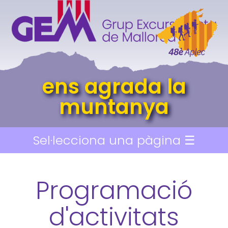
ens agrada la
muntanya
Sel·lecciona una pàgina ☰
Programació
d'activitats