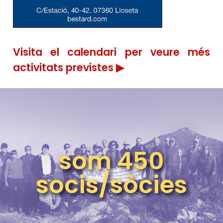
Visita el calendari per veure més
activitats previstes ▶
som 450
socis/sòcies