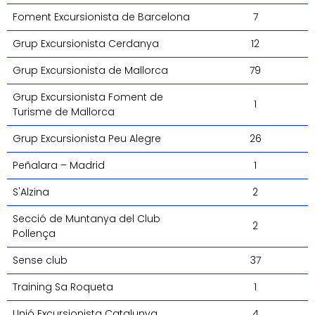
Foment Excursionista de Barcelona
7
Grup Excursionista Cerdanya
12
Grup Excursionista de Mallorca
79
Grup Excursionista Foment de
1
Turisme de Mallorca
Grup Excursionista Peu Alegre
26
Peñalara – Madrid
1
S'Alzina
2
Secció de Muntanya del Club
2
Pollença
Sense club
37
Training Sa Roqueta
1
Unió Excursionista Catalunya
4