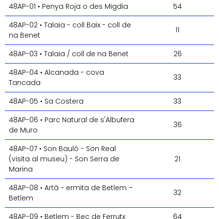
48AP-01 • Penya Roja o des Migdia
54
48AP-02 • Talaia - coll Baix - coll de
11
na Benet
48AP-03 • Talaia / coll de na Benet
26
48AP-04 • Alcanada - cova
33
Tancada
48AP-05 • Sa Costera
33
48AP-06 • Parc Natural de s'Albufera
36
de Muro
48AP-07 • Son Bauló - Son Real
(visita al museu) - Son Serra de
21
Marina
48AP-08 • Artà - ermita de Betlem –
32
Betlem
48AP-09 • Betlem - Bec de Ferrutx
64