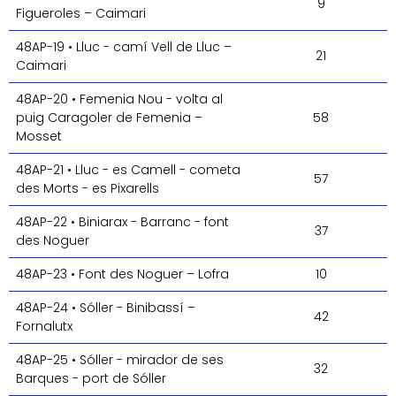
9
Figueroles – Caimari
48AP-19 • Lluc - camí Vell de Lluc –
21
Caimari
48AP-20 • Femenia Nou - volta al
puig Caragoler de Femenia –
58
Mosset
48AP-21 • Lluc - es Camell - cometa
57
des Morts - es Pixarells
48AP-22 • Biniarax - Barranc - font
37
des Noguer
48AP-23 • Font des Noguer – Lofra
10
48AP-24 • Sóller - Binibassí –
42
Fornalutx
48AP-25 • Sóller - mirador de ses
32
Barques - port de Sóller