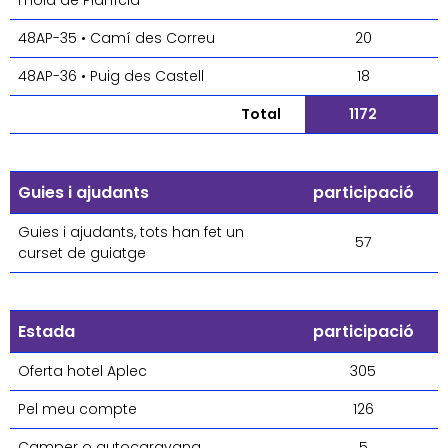
mola de Planícia
48AP-35 • Camí des Correu
20
48AP-36 • Puig des Castell
18
Total
1172
Guies i ajudants
participació
Guies i ajudants, tots han fet un
57
curset de guiatge
Estada
participació
Oferta hotel Aplec
305
Pel meu compte
126
Camper o autocaravana
5