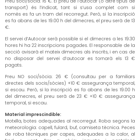
Preu soci/sòcia: 16 €. El preu de l’autocar (o altre tipus de
transport) és l’indicat, tant si s’usa complet com si
només es fa un tram del recorregut. Però, si la inscripció
es fa abans de les 19.00 h del dimecres, el preu serà de 13
€.
El servei d’Autocar serà possible si el dimecres a les 19:30
hores hi ha 22 inscripcions pagades. El responsable de la
secció avisarà el mateix dimecres als inscrits, i en cas de
no disposar del servei d’autocar es tornarà els 13 €
pagats.
Preu NO soci/sòcia: 26 € (consultau per a familiars
directes dels socis/sòcies) +10 € assegurança temporal,
si escau. Però, si la inscripció es fa abans de les 19.00 h
del dimecres, el preu serà de 23 € +10 € assegurança
temporal, si escau.
Material imprescindible:
Motxilla, botes adequades al recorregut. Roba segons la
meteorologia: capell, fulard, buf, camiseta tècnica. Peces
de roba tècniques per capes, adequades a la calor, al