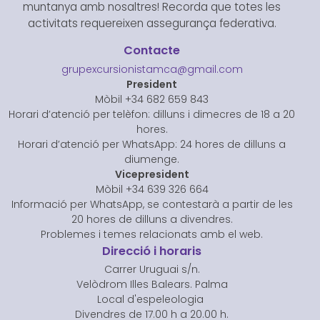
muntanya amb nosaltres! Recorda que totes les
activitats requereixen assegurança federativa.
Contacte
grupexcursionistamca@gmail.com
President
Mòbil +34 682 659 843
Horari d’atenció per telèfon: dilluns i dimecres de 18 a 20
hores.
Horari d’atenció per WhatsApp: 24 hores de dilluns a
diumenge.
Vicepresident
Mòbil +34 639 326 664
Informació per WhatsApp, se contestarà a partir de les
20 hores de dilluns a divendres.
Problemes i temes relacionats amb el web.
Direcció i horaris
Carrer Uruguai s/n.
Velòdrom Illes Balears. Palma
Local d'espeleologia
Divendres de 17.00 h a 20.00 h.