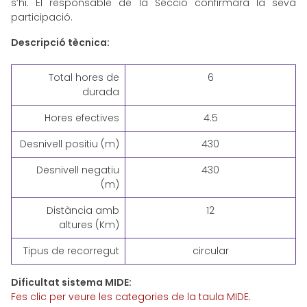
s’hi. El responsable de la Secció confirmarà la seva
participació.
Descripció tècnica:
Total hores de
6
durada
Hores efectives
4.5
Desnivell positiu (m)
430
Desnivell negatiu
430
(m)
Distància amb
12
altures (Km)
Tipus de recorregut
circular
Dificultat sistema MIDE:
Fes clic per veure les categories de la taula MIDE.