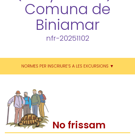
Comuna de
Biniamar
nfr-20251102
NORMES PER INSCRIURE’S A LES EXCURSIONS ▼
No frissam