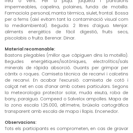
fred o vent. Per a pluja: jaqueta i pantalons
impermeables, capelina, polaines, funda de motxilla.
Farmaciola personal, manta tèrmica, siulet, frontal. Bossa
per a fems (així evitam tant la contaminació visual com
la mediambiental). Beguda: 2 litres d’aigua. Menjar:
aliments energètics de fàcil digestió, fruits secs,
piscolabis o fruita. Berenar. Dinar.
Material recomanable:
Bastons plegables (millor que càpiguen dins la motxilla).
Begudes energètiques/isotòniques, electrolítics/sals
minerals de ràpida absorció. Guants per grimpar per
càrritx o roques. Camiseta tècnica de recanvi i calcetins
de recanvi. En acabar l’excursió: camiseta de cotó i
calçat net en cas d’anar amb cotxes particulars. Segons
la meteorologia protector solar, muda eixuta, roba de
bany, paraigua. Compeed o Salvelox ampolles. Mapa de
la zona escala 1:25.000, altímetre, brúixola cartogràfica
transparent amb escala de mapa i llapis. Encenedor.
Observacions:
Tots els participants es comprometen, en cas de gravar