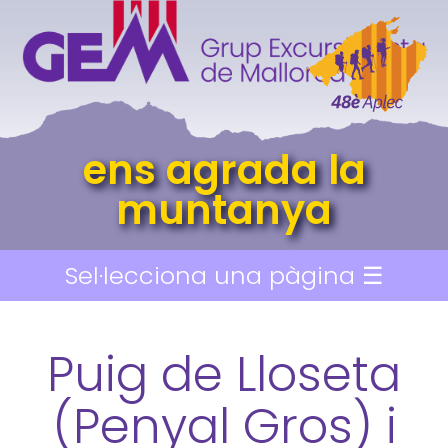
ens agrada la
muntanya
Sel·lecciona una pàgina ☰
Puig de Lloseta
(Penyal Gros) i