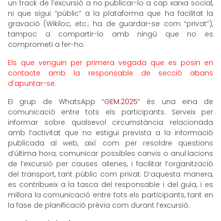
un track de l’excursió a no publicar-lo a cap xarxa social,
ni que sigui “públic” a la plataforma que ha facilitat la
gravació (Wikiloc, etc.; ha de guardar-se com “privat”),
tampoc a compartir-lo amb ningú que no es
comprometi a fer-ho.
Els que venguin per primera vegada que es posin en
contacte amb la responsable de secció abans
d’apuntar-se.
El grup de WhatsApp “
GEM.2025
” és una eina de
comunicació entre tots els participants. Serveix per
informar sobre qualsevol circumstància relacionada
amb l’activitat que no estigui prevista a la informació
publicada al web, així com per resoldre qüestions
d’última hora, comunicar possibles canvis o anul·lacions
de l’excursió per causes alienes, i facilitar l’organització
del transport, tant públic com privat. D’aquesta manera,
es contribueix a la tasca del responsable i del guia, i es
millora la comunicació entre tots els participants, tant en
la fase de planificació prèvia com durant l’excursió.