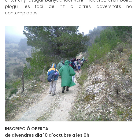
el terreny estigui banyat, faci vent moderat, entri boira,
plogui, es faci de nit o altres adversitats no
contemplades.
INSCRIPCIÓ OBERTA:
de divendres dia 10 d'octubre a les 0h