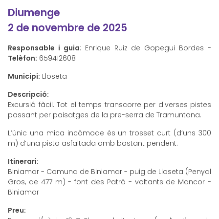
Diumenge
2 de novembre de 2025
Responsable i guia
: Enrique Ruiz de Gopegui Bordes -
Telèfon:
659412608
Municipi:
Lloseta
Descripció:
Excursió fàcil. Tot el temps transcorre per diverses pistes
passant per paisatges de la pre-serra de Tramuntana.
L’únic una mica incòmode és un trosset curt (d’uns 300
m) d’una pista asfaltada amb bastant pendent.
Itinerari:
Biniamar - Comuna de Biniamar - puig de Lloseta (Penyal
Gros, de 477 m) - font des Patró - voltants de Mancor -
Biniamar
Preu: