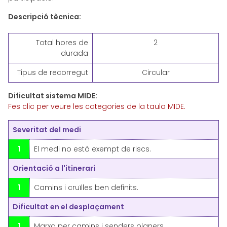
Descripció tècnica:
Total hores de
2
durada
Tipus de recorregut
Circular
Dificultat sistema MIDE:
Fes clic per veure les categories de la taula MIDE.
Severitat del medi
1
El medi no està exempt de riscs.
Orientació a l'itinerari
1
Camins i cruïlles ben definits.
Dificultat en el desplaçament
1
Marxa per camins i senders planers.