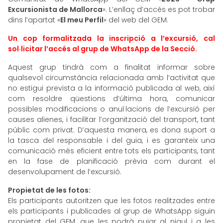
Excursionista de Mallorca
». L’enllaç d’accés es pot trobar
dins l’apartat «
El meu Perfil
» del web del GEM.
Un cop formalitzada la inscripció a l’excursió, cal
sol·licitar l’accés al grup de WhatsApp de la Secció.
Aquest grup tindrà com a finalitat informar sobre
qualsevol circumstància relacionada amb l’activitat que
no estigui prevista a la informació publicada al web, així
com resoldre qüestions d’última hora, comunicar
possibles modificacions o anul·lacions de l’excursió per
causes alienes, i facilitar l’organització del transport, tant
públic com privat. D’aquesta manera, es dona suport a
la tasca del responsable i del guia, i es garanteix una
comunicació més eficient entre tots els participants, tant
en la fase de planificació prèvia com durant el
desenvolupament de l’excursió.
Propietat de les fotos:
Els participants autoritzen que les fotos realitzades entre
els participants i publicades al grup de WhatsApp siguin
propietat del GEM, que les podrà pujar al nigul i a les