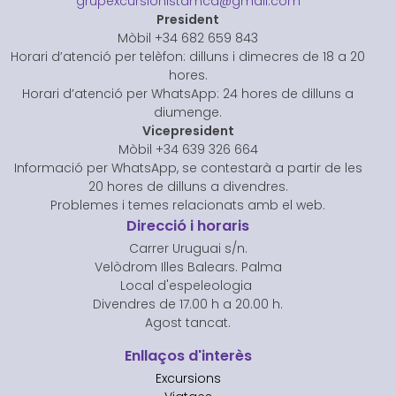
grupexcursionistamca@gmail.com
President
Mòbil +34 682 659 843
Horari d’atenció per telèfon: dilluns i dimecres de 18 a 20
hores.
Horari d’atenció per WhatsApp: 24 hores de dilluns a
diumenge.
Vicepresident
Mòbil +34 639 326 664
Informació per WhatsApp, se contestarà a partir de les
20 hores de dilluns a divendres.
Problemes i temes relacionats amb el web.
Direcció i horaris
Carrer Uruguai s/n.
Velòdrom Illes Balears. Palma
Local d'espeleologia
Divendres de 17.00 h a 20.00 h.
Agost tancat.
Enllaços d'interès
Excursions