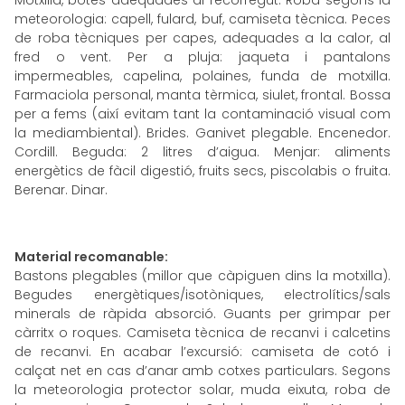
Motxilla, botes adequades al recorregut. Roba segons la
meteorologia: capell, fulard, buf, camiseta tècnica. Peces
de roba tècniques per capes, adequades a la calor, al
fred o vent. Per a pluja: jaqueta i pantalons
impermeables, capelina, polaines, funda de motxilla.
Farmaciola personal, manta tèrmica, siulet, frontal. Bossa
per a fems (així evitam tant la contaminació visual com
la mediambiental). Brides. Ganivet plegable. Encenedor.
Cordill. Beguda: 2 litres d’aigua. Menjar: aliments
energètics de fàcil digestió, fruits secs, piscolabis o fruita.
Berenar. Dinar.
Material recomanable:
Bastons plegables (millor que càpiguen dins la motxilla).
Begudes energètiques/isotòniques, electrolítics/sals
minerals de ràpida absorció. Guants per grimpar per
càrritx o roques. Camiseta tècnica de recanvi i calcetins
de recanvi. En acabar l’excursió: camiseta de cotó i
calçat net en cas d’anar amb cotxes particulars. Segons
la meteorologia protector solar, muda eixuta, roba de