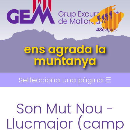
ens agrada la
muntanya
Sel·lecciona una pàgina ☰
Son Mut Nou -
Llucmajor (camp