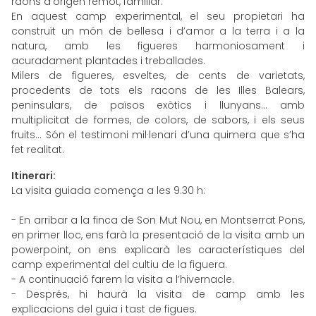
raons d’origen remot, familiar.
En aquest camp experimental, el seu propietari ha
construït un món de bellesa i d’amor a la terra i a la
natura, amb les figueres harmoniosament i
acuradament plantades i treballades.
Milers de figueres, esveltes, de cents de varietats,
procedents de tots els racons de les Illes Balears,
peninsulars, de països exòtics i llunyans... amb
multiplicitat de formes, de colors, de sabors, i els seus
fruits... Són el testimoni mil·lenari d’una quimera que s’ha
fet realitat.
Itinerari:
La visita guiada comença a les 9.30 h:
- En arribar a la finca de Son Mut Nou, en Montserrat Pons,
en primer lloc, ens farà la presentació de la visita amb un
powerpoint, on ens explicarà les característiques del
camp experimental del cultiu de la figuera.
- A continuació farem la visita a l’hivernacle.
- Després, hi haurà la visita de camp amb les
explicacions del guia i tast de figues.