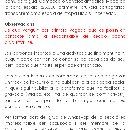
bany, paraigua. Compeed o Salvelox ampolles. Mapa de
la zona escala 1:25.000, altímetre, brúixola cartogràfica
transparent amb escala de mapa i llapis. Encenedor.
Observacions:
Els que venguin per primera vegada que es posin en
contacte amb la responsable de secció abans
d’apuntar-se.
Les persones inscrites a una activitat que finalment no hi
puguin participar han de donar-se de baixa des del seu
perfil abans que finalitzi el període d’inscripció.
Tots els participants es comprometen, en cas de gravar
un track de l’excursió a no publicar-lo a cap xarxa social,
ni que sigui “públic” a la plataforma que ha facilitat la
gravació (Wikiloc, etc.; ha de guardar-se com “privat”),
tampoc a compartir-lo amb ningú que no es
comprometi a fer-ho.
Per formar part del grup de WhatsApp de la secció és
imprescindible ser soci/sòcia i ser membre de la
Comunitat de WhatsApp del GEM «
2026 · Grup