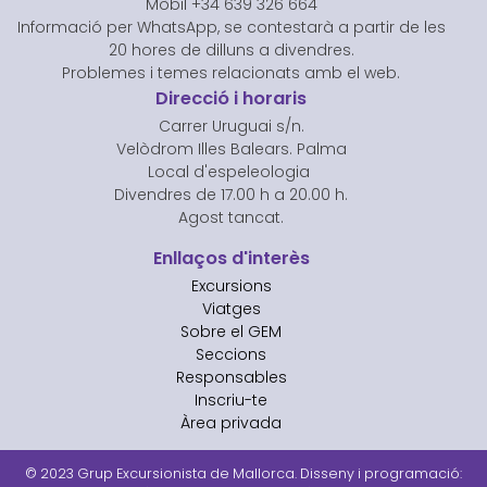
Mòbil +34 639 326 664
Informació per WhatsApp, se contestarà a partir de les
20 hores de dilluns a divendres.
Problemes i temes relacionats amb el web.
Direcció i horaris
Carrer Uruguai s/n.
Velòdrom Illes Balears. Palma
Local d'espeleologia
Divendres de 17.00 h a 20.00 h.
Agost tancat.
Enllaços d'interès
Excursions
Viatges
Sobre el GEM
Seccions
Responsables
Inscriu-te
Àrea privada
© 2023 Grup Excursionista de Mallorca. Disseny i programació: