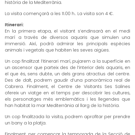
història de la Mediterrània.
La visita començarà a les 11.00 h.. La visita son 4 €.
Itinerari:
En la primera etapa, el visitant s’endinsarà en el medi
marí a través de diversos aquaris que simulen una
immersió. Així, podrà admirar les principals espècies
animals i vegetals que habiten les seves aigües.
Un cop finalitzat l’itinerari marí, pujarem a la superfície en
un ascensor que parteix des de l’interior dels aquaris, en
el que és, sens dubte, un dels grans atractius del centre.
Des de dalt, podrem gaudir d’una panoràmica real de
Cabrera. Finalment, el Centre de Visitants Ses Salines
ofereix un viatge en el temps per descobrir les cultures,
els personatges més emblemàtics i les llegendes que
han habitat la mar Mediterrània al llarg de la història.
Un cop finalitzada la visita, podrem aprofitar per prendre
un bany a la platja.
Finalment, per començar la temporada de la Secció de