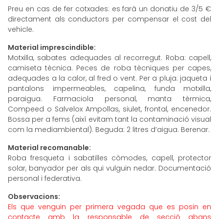
Preu en cas de fer cotxades: es farà un donatiu de 3/5 €
directament als conductors per compensar el cost del
vehicle.
Material imprescindible:
Motxilla, sabates adequades al recorregut. Roba: capell,
camiseta tècnica. Peces de roba tècniques per capes,
adequades a la calor, al fred o vent. Per a pluja: jaqueta i
pantalons impermeables, capelina, funda motxilla,
paraigua. Farmaciola personal, manta tèrmica,
Compeed o Salvelox Ampollas, siulet, frontal, encenedor.
Bossa per a fems (així evitam tant la contaminació visual
com la mediambiental). Beguda: 2 litres d’aigua. Berenar.
Material recomanable:
Roba fresqueta i sabatilles còmodes, capell, protector
solar, banyador per als qui vulguin nedar. Documentació
personal i federativa.
Observacions:
Els que venguin per primera vegada que es posin en
contacte amb la responsable de secció abans