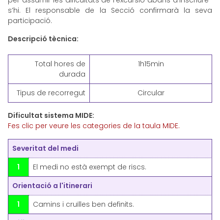
per assumir les dificultats de l’excursió abans d’inscriure-
s’hi. El responsable de la Secció confirmarà la seva
participació.
Descripció tècnica:
Total hores de
1h15min
durada
Tipus de recorregut
Circular
Dificultat sistema MIDE:
Fes clic per veure les categories de la taula MIDE.
Severitat del medi
1
El medi no està exempt de riscs.
Orientació a l'itinerari
1
Camins i cruïlles ben definits.