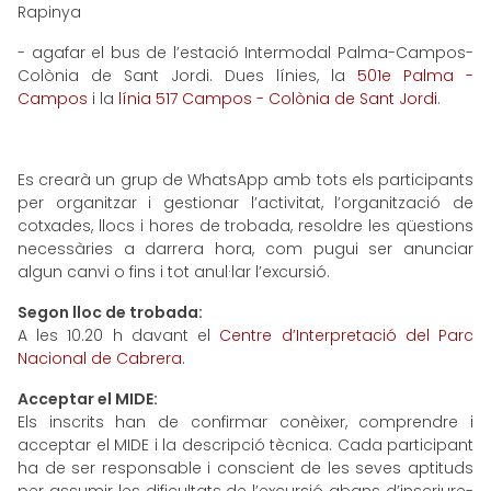
Rapinya
- agafar el bus de l’estació Intermodal Palma-Campos-
Colònia de Sant Jordi. Dues línies, la
501e Palma -
Campos
i la
línia 517 Campos - Colònia de Sant Jordi
.
Es crearà un grup de WhatsApp amb tots els participants
per organitzar i gestionar l’activitat, l’organització de
cotxades, llocs i hores de trobada, resoldre les qüestions
necessàries a darrera hora, com pugui ser anunciar
algun canvi o fins i tot anul·lar l’excursió.
Segon lloc de trobada:
A les 10.20 h davant el
Centre d’Interpretació del Parc
Nacional de Cabrera
.
Acceptar el MIDE:
Els inscrits han de confirmar conèixer, comprendre i
acceptar el MIDE i la descripció tècnica. Cada participant
ha de ser responsable i conscient de les seves aptituds