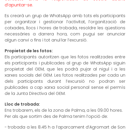
d’apuntar-se.
Es crearà un grup de WhatsApp amb tots els participants
per organitzar i gestionar l’activitat, l’organització de
cotxades, llocs i hores de trobada, resoldre les qüestions
necessàries a darrera hora, com pugui ser anunciar
algun canvi o fins i tot anul·lar l’excursió.
Propietat de les fotos:
Els participants autoritzen que les fotos realitzades entre
els participants i publicades al grup de WhatsApp siguin
propietat del GEM, que les podrà pujar al nigul i a les
xarxes socials del GEM. Les fotos realitzades per cada un
dels participants durant l’excursió no podran ser
publicades a cap xarxa social personal sense el permís
de la Junta Directiva del GEM.
Lloc de trobada:
Ens trobarem, els de la zona de Palma, a les 09.00 hores.
Per als que sortim des de Palma tenim l’opció de:
- trobada a les 8.45 h a l’aparcament d’Agromart de Son