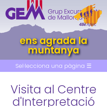
ens agrada la
muntanya
Sel·lecciona una pàgina ☰
Visita al Centre
d'Interpretació