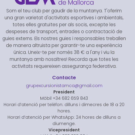
Som el teu club per gaudir de la muntanya. T'oferim
una gran varietat d'activitats esportives i ambientals,
totes elles gratuïtes per als socis, excepte les
despeses de transport, entrades o contractació de
guies externs. Els nostres guies i responsables treballen
de manera altruista per garantir-te una experiència
única. Uneix-te per només 38 € a l'any i viu la
muntanya amb nosaltres! Recorda que totes les
activitats requereixen assegurança federativa.
Contacte
grupexcursionistamca@gmail.com
President
Mòbil +34 682 659 843
Horari d’atenció per telèfon: dilluns i dimecres de 18 a 20
hores.
Horari d’atenció per WhatsApp: 24 hores de dilluns a
diumenge.
Vicepresident