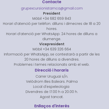
Contacte
grupexcursionistamca@gmail.com
President
Mòbil +34 682 659 843
Horari d’atenció per telèfon: dilluns i dimecres de 18 a 20
hores.
Horari d’atenció per WhatsApp: 24 hores de dilluns a
diumenge.
Vicepresident
Mòbil +34 639 326 664
Informació per WhatsApp, se contestarà a partir de les
20 hores de dilluns a divendres.
Problemes i temes relacionats amb el web.
Direcció i horaris
Carrer Uruguai s/n.
Velòdrom Illes Balears. Palma
Local d'espeleologia
Divendres de 17.00 h a 20.00 h.
Agost tancat.
Enllaços d'interès