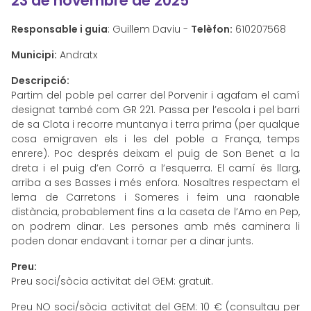
23 de novembre de 2025
Responsable i guia
: Guillem Daviu -
Telèfon:
610207568
Municipi:
Andratx
Descripció:
Partim del poble pel carrer del Porvenir i agafam el camí
designat també com GR 221. Passa per l’escola i pel barri
de sa Clota i recorre muntanya i terra prima (per qualque
cosa emigraven els i les del poble a França, temps
enrere). Poc després deixam el puig de Son Benet a la
dreta i el puig d’en Corró a l’esquerra. El camí és llarg,
arriba a ses Basses i més enfora. Nosaltres respectam el
lema de Carretons i Someres i feim una raonable
distància, probablement fins a la caseta de l’Amo en Pep,
on podrem dinar. Les persones amb més caminera li
poden donar endavant i tornar per a dinar junts.
Preu:
Preu soci/sòcia activitat del GEM: gratuït.
Preu NO soci/sòcia activitat del GEM: 10 € (consultau per