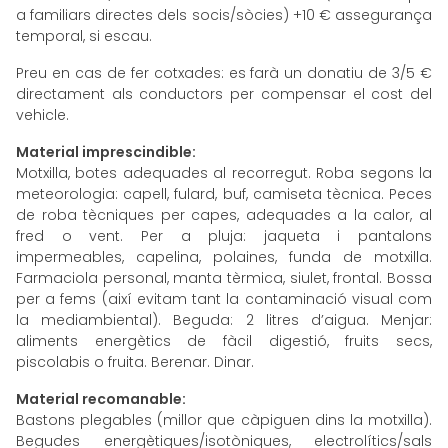
a familiars directes dels socis/sòcies) +10 € assegurança
temporal, si escau.
Preu en cas de fer cotxades: es farà un donatiu de 3/5 €
directament als conductors per compensar el cost del
vehicle.
Material imprescindible:
Motxilla, botes adequades al recorregut. Roba segons la
meteorologia: capell, fulard, buf, camiseta tècnica. Peces
de roba tècniques per capes, adequades a la calor, al
fred o vent. Per a pluja: jaqueta i pantalons
impermeables, capelina, polaines, funda de motxilla.
Farmaciola personal, manta tèrmica, siulet, frontal. Bossa
per a fems (així evitam tant la contaminació visual com
la mediambiental). Beguda: 2 litres d’aigua. Menjar:
aliments energètics de fàcil digestió, fruits secs,
piscolabis o fruita. Berenar. Dinar.
Material recomanable:
Bastons plegables (millor que càpiguen dins la motxilla).
Begudes energètiques/isotòniques, electrolítics/sals