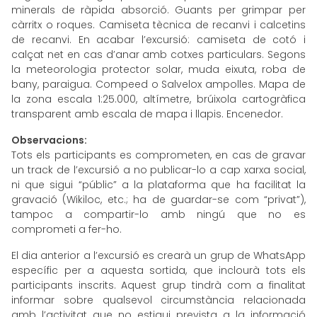
minerals de ràpida absorció. Guants per grimpar per
càrritx o roques. Camiseta tècnica de recanvi i calcetins
de recanvi. En acabar l’excursió: camiseta de cotó i
calçat net en cas d’anar amb cotxes particulars. Segons
la meteorologia protector solar, muda eixuta, roba de
bany, paraigua. Compeed o Salvelox ampolles. Mapa de
la zona escala 1:25.000, altímetre, brúixola cartogràfica
transparent amb escala de mapa i llapis. Encenedor.
Observacions:
Tots els participants es comprometen, en cas de gravar
un track de l’excursió a no publicar-lo a cap xarxa social,
ni que sigui “públic” a la plataforma que ha facilitat la
gravació (Wikiloc, etc.; ha de guardar-se com “privat”),
tampoc a compartir-lo amb ningú que no es
comprometi a fer-ho.
El dia anterior a l’excursió es crearà un grup de WhatsApp
específic per a aquesta sortida, que inclourà tots els
participants inscrits. Aquest grup tindrà com a finalitat
informar sobre qualsevol circumstància relacionada
amb l’activitat que no estigui prevista a la informació