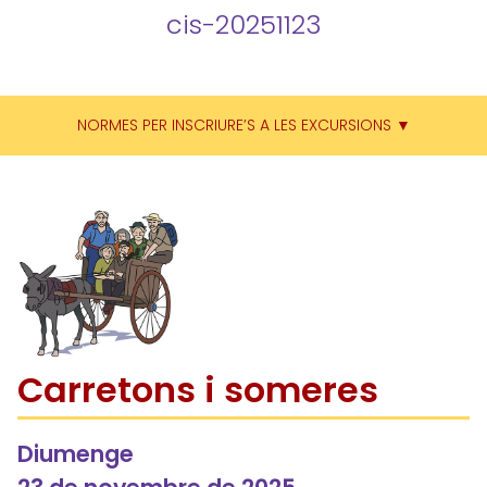
cis-20251123
NORMES PER INSCRIURE’S A LES EXCURSIONS ▼
Carretons i someres
Diumenge