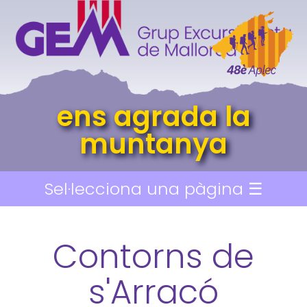
ens agrada la
muntanya
Sel·lecciona una pàgina ☰
Contorns de
s'Arracó