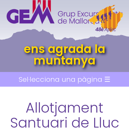
ens agrada la
muntanya
Sel·lecciona una pàgina ☰
Allotjament
Santuari de Lluc