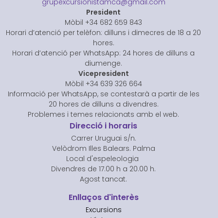
grupexcursionistamca@gmail.com
President
Mòbil +34 682 659 843
Horari d’atenció per telèfon: dilluns i dimecres de 18 a 20
hores.
Horari d’atenció per WhatsApp: 24 hores de dilluns a
diumenge.
Vicepresident
Mòbil +34 639 326 664
Informació per WhatsApp, se contestarà a partir de les
20 hores de dilluns a divendres.
Problemes i temes relacionats amb el web.
Direcció i horaris
Carrer Uruguai s/n.
Velòdrom Illes Balears. Palma
Local d'espeleologia
Divendres de 17.00 h a 20.00 h.
Agost tancat.
Enllaços d'interès
Excursions