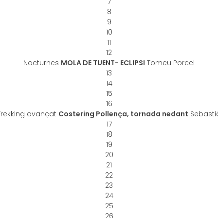
7
8
9
10
11
12
Nocturnes
MOLA DE TUENT- ECLIPSI
Tomeu Porcel
13
14
15
16
Trekking avançat
Costering Pollença, tornada nedant
Sebasti
17
18
19
20
21
22
23
24
25
26