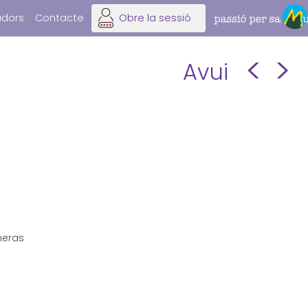
adors
Contacte
Obre la sessió
<
>
Avui
neras