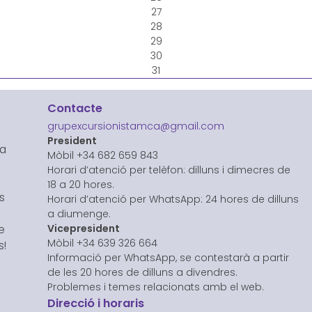
27
28
29
30
31
Contacte
grupexcursionistamca@gmail.com
President
na
Mòbil +34 682 659 843
s
Horari d’atenció per telèfon: dilluns i dimecres de
18 a 20 hores.
s
Horari d’atenció per WhatsApp: 24 hores de dilluns
a diumenge.
Vicepresident
e
Mòbil +34 639 326 664
s!
Informació per WhatsApp, se contestarà a partir
de les 20 hores de dilluns a divendres.
Problemes i temes relacionats amb el web.
Direcció i horaris