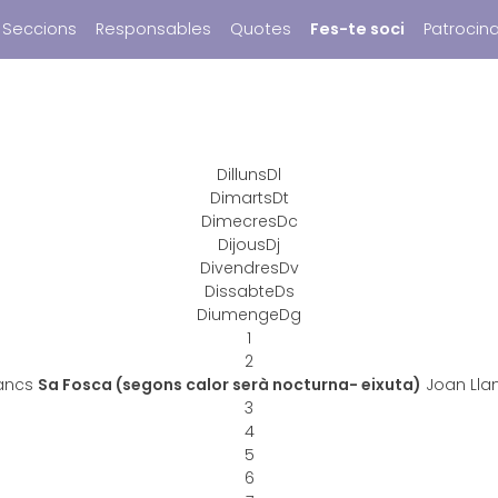
Seccions
Responsables
Quotes
Fes-te soci
Patrocin
Dilluns
Dl
Dimarts
Dt
Dimecres
Dc
Dijous
Dj
Divendres
Dv
Dissabte
Ds
Diumenge
Dg
1
2
ancs
Sa Fosca (segons calor serà nocturna- eixuta)
Joan Lla
3
4
5
6